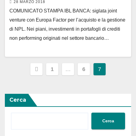
28 MARZO 2018
COMUNICATO STAMPA IBL BANCA: siglata joint
venture con Europa Factor per l’acquisto e la gestione
di NPL. Nei piani, investimenti in portafogli di crediti
non performing originati nel settore bancario…
Paginazione
1
…
6
7
degli
articoli
Cerca
Cerca