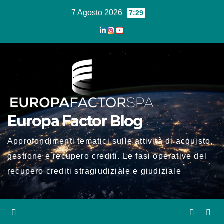
Salta
7 Agosto 2026
7:29
al
contenuto
Europa Factor Blog
Approfondimenti tematici sulle attività di acquisto,
gestione e recupero crediti. Le fasi operative del
recupero crediti stragiudiziale e giudiziale