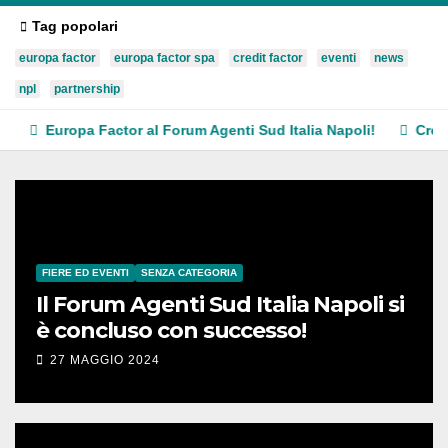
Tag popolari
europa factor
europa factor spa
credit factor
eventi
news
npl
partnership
Europa Factor al Forum Agenti Sud Italia Napoli!
Credit Fa
FIERE ED EVENTI
SENZA CATEGORIA
Il Forum Agenti Sud Italia Napoli si
è concluso con successo!
27 MAGGIO 2024