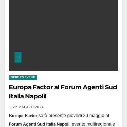
FIERE ED EVENTI
Europa Factor al Forum Agenti Sud
Italia Napoli!
22 MAGGIO 2024
𝐄𝐮𝐫𝐨𝐩𝐚 𝐅𝐚𝐜𝐭𝐨𝐫 sarà presente giovedì 23 maggio al
𝗙𝗼𝗿𝘂𝗺 𝗔𝗴𝗲𝗻𝘁𝗶 𝗦𝘂𝗱 𝗜𝘁𝗮𝗹𝗶𝗮 𝗡𝗮𝗽𝗼𝗹𝗶, evento multiregionale