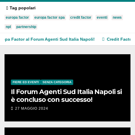
Tag popolari
europa factor
europa factor spa
credit factor
eventi
news
npl
partnership
r al Forum Agenti Sud Italia Napoli!
Credit Factor sarà pres
FIERE ED EVENTI
SENZA CATEGORIA
Il Forum Agenti Sud Italia Napoli si
è concluso con successo!
27 MAGGIO 2024