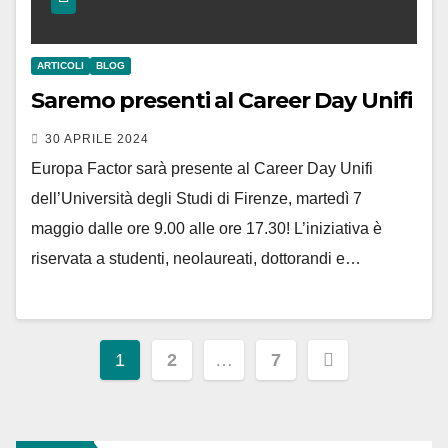
ARTICOLI
BLOG
Saremo presenti al Career Day Unifi
30 APRILE 2024
Europa Factor sarà presente al Career Day Unifi
dell’Università degli Studi di Firenze, martedì 7
maggio dalle ore 9.00 alle ore 17.30! L’iniziativa è
riservata a studenti, neolaureati, dottorandi e…
Paginazione
1
2
…
7
degli
articoli