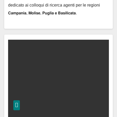
dedicato ai colloqui di ricerca agenti per le regioni
𝗖𝗮𝗺𝗽𝗮𝗻𝗶𝗮, 𝗠𝗼𝗹𝗶𝘀𝗲, 𝗣𝘂𝗴𝗹𝗶𝗮 𝗲 𝗕𝗮𝘀𝗶𝗹𝗶𝗰𝗮𝘁𝗮.