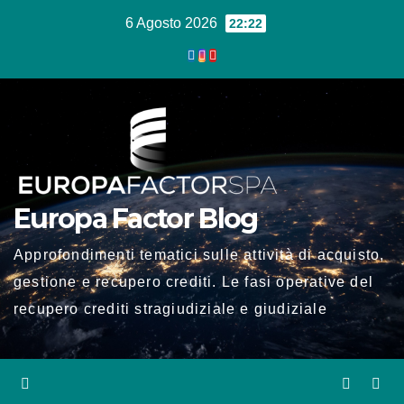
Salta
6 Agosto 2026
22:22
al
contenuto
Europa Factor Blog
Approfondimenti tematici sulle attività di acquisto,
gestione e recupero crediti. Le fasi operative del
recupero crediti stragiudiziale e giudiziale