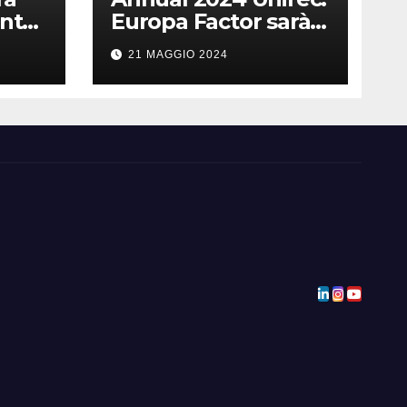
ento
Europa Factor sarà
rec!
presente all’evento!
21 MAGGIO 2024