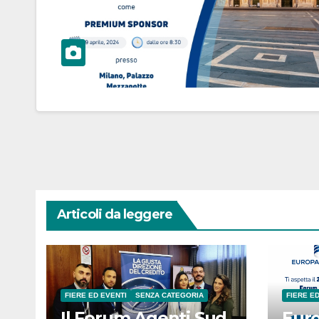
Articoli da leggere
FIERE ED EVENTI
SENZA CATEGORIA
FIERE E
Il Forum Agenti Sud
Euro