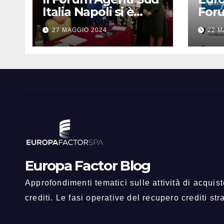
Italia Napoli si è
For
concluso con
Itali
27 MAGGIO 2024
22 M
successo!
Europa Factor Blog
Approfondimenti tematici sulle attività di acquis
crediti. Le fasi operative del recupero crediti str