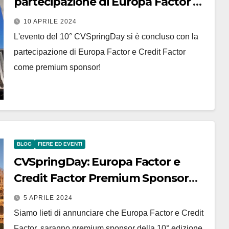
partecipazione di Europa Factor e
Credit Factor come sponsor
10 APRILE 2024
L'evento del 10° CVSpringDay si è concluso con la
partecipazione di Europa Factor e Credit Factor
come premium sponsor!
BLOG
FIERE ED EVENTI
CVSpringDay: Europa Factor e
Credit Factor Premium Sponsor
della 10° Edizione
5 APRILE 2024
Siamo lieti di annunciare che Europa Factor e Credit
Factor, saranno premium sponsor della 10° edizione