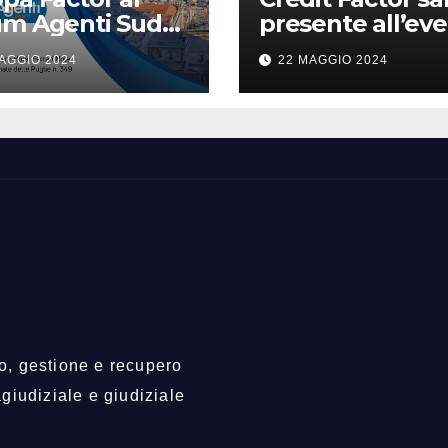
um Agenti Sud
presente all’ev
a Napoli!
Annual 2024 Uni
AGGIO 2024
22 MAGGIO 2024
to, gestione e recupero
agiudiziale e giudiziale