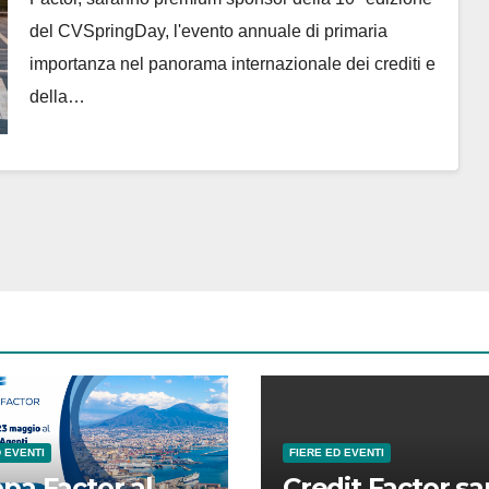
del CVSpringDay, l'evento annuale di primaria
importanza nel panorama internazionale dei crediti e
della…
D EVENTI
FIERE ED EVENTI
pa Factor al
Credit Factor sa