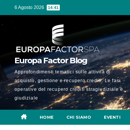
Salta
6 Agosto 2026
14:41
al
contenuto
Europa Factor Blog
Approfondimenti tematici sulle attività di
acquisto, gestione e recupero crediti. Le fasi
operative del recupero crediti stragiudiziale e
giudiziale
HOME
CHI SIAMO
EVENTI